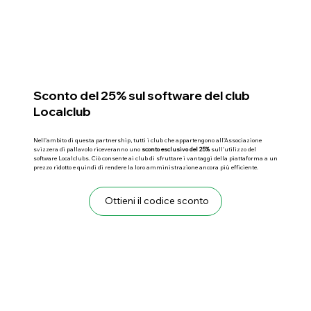
Sconto del 25% sul software del club
Localclub
Nell'ambito di questa partnership, tutti i club che appartengono all'Associazione
svizzera di pallavolo riceveranno uno
sconto esclusivo del 25%
sull'utilizzo del
software Localclubs. Ciò consente ai club di sfruttare i vantaggi della piattaforma a un
prezzo ridotto e quindi di rendere la loro amministrazione ancora più efficiente.
Ottieni il codice sconto