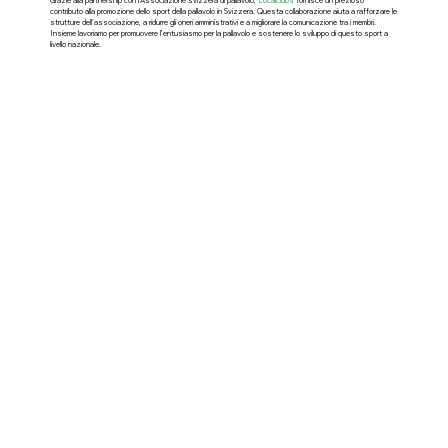
Grazie alla partnership con l'Associazione svizzera di pallavolo,
Localclubs
fornisce un prezioso
contributo alla promozione dello sport della pallavolo in Svizzera. Questa collaborazione aiuta a rafforzare le
strutture dell'associazione, a ridurre gli oneri amministrativi e a migliorare la comunicazione tra i membri.
Insieme lavoriamo per promuovere l’entusiasmo per la pallavolo e sostenere lo sviluppo di questo sport a
livello nazionale.