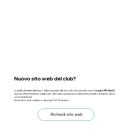
Nuovo sito web del club?
In qualità di membri della Swiss Volley rinunciamo alla tassa di istituzione del vostro club
pari a 590 franchi.
Questa offerta rende più semplice per i club creare una presenza online professionale e attraente senza
costi iniziali elevati.
Gestiscilo in modo semplice e veloce per CHF 20 al mese.
Richiedi sito web