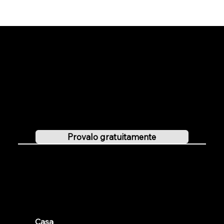
Provalo gratuitamente
Puoi testare Localclubs gratuitamente per 30 giorni e lasciarti convincere dalle sue versatili funzioni.
Provalo gratuitamente
Club locali
Casa