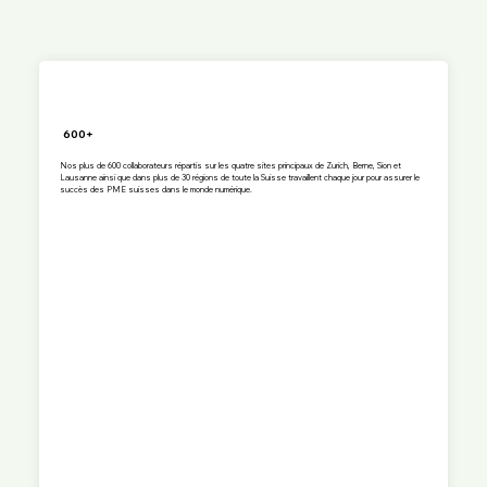
600+
Nos plus de 600 collaborateurs répartis sur les quatre sites principaux de Zurich, Berne, Sion et
Lausanne ainsi que dans plus de 30 régions de toute la Suisse travaillent chaque jour pour assurer le
succès des PME suisses dans le monde numérique.