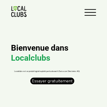
Bienvenue dans
Localclubs
Localclubs est un produit logiciel exploité par localsearch (Swisscom Directories AG).
Essayer gratuitement