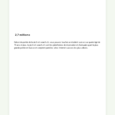
2,7 millions
Grâce à la portée de local.ch et search.ch, vous pouvez toucher un résident suisse sur quatre âgé de
15 ans et plus. local.ch et search.ch sont les plateformes de réservation et d'annuaire ayant la plus
grande portée en Suisse et comptent parmi les sites Internet suisses les plus utilisés.