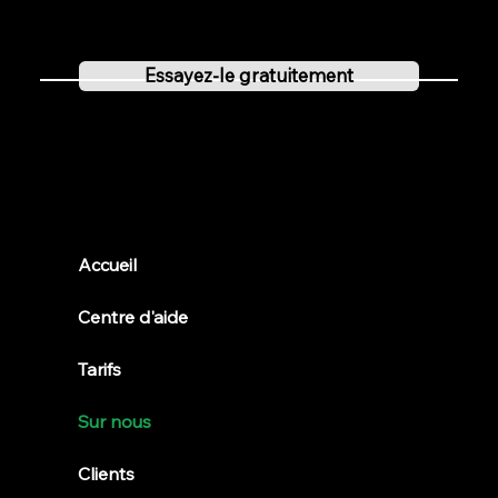
Vous pouvez tester Localclubs gratuitement pendant 30 jours et être impressionné par ses fonctionnalités
polyvalentes.
Essayez-le gratuitement
Clubs locaux
Accueil
Centre d'aide
Tarifs
Sur nous
Clients