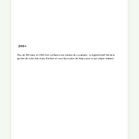
200+
Plus de 200 clubs et ONG font confiance à la solution de Localclubs. Le logiciel intuitif fait de la
gestion de votre club un jeu d'enfant et vous laisse plus de temps pour ce qui compte vraiment.