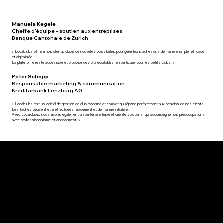
Manuela Kegele
Cheffe d’équipe – soutien aux entreprises
Banque Cantonale de Zurich
« Localclubs offre à nos clients clubs de nouvelles possibilités pour gérer leurs adhésions de manière simple, efficace
et digitalisée.
La plateforme reste accessible et propose des prix équitables, en particulier pour les petits clubs. »
Peter Schöpp
Responsable marketing & communication
Kreditarbank Lenzburg AG
« Localclubs est un logiciel de gestion de club moderne et complet qui répond parfaitement aux besoins de nos clients.
Les tâches peuvent être effectuées rapidement et de manière intuitive.
Avec Localclubs, nous avons également un partenaire fiable et orienté solutions, qui accompagne nos préoccupations
avec professionnalisme et engagement. »
Essayez-le gratuitement