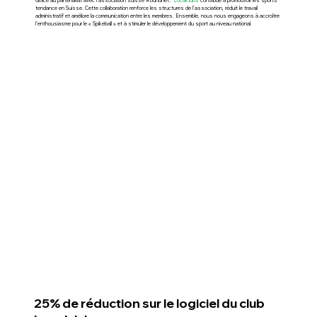
Grâce au partenariat avec l'association suisse Roundnet
, Localclubs
contribue à promouvoir les sports
tendance en Suisse. Cette collaboration renforce les structures de l'association, réduit le travail
administratif et améliore la communication entre les membres. Ensemble, nous nous engageons à accroître
l'enthousiasme pour le « Spikeball » et à stimuler le développement du sport au niveau national.
25% de réduction sur le logiciel du club