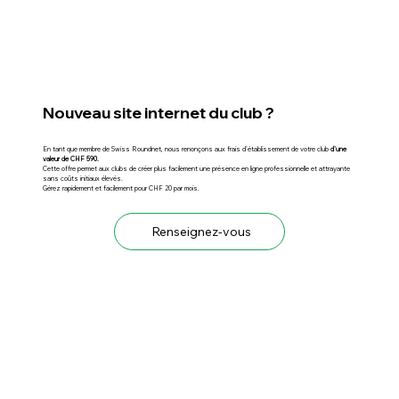
Nouveau site internet du club ?
En tant que membre de Swiss Roundnet, nous renonçons aux frais d'établissement de votre club
d'une
valeur de CHF 590.
Cette offre permet aux clubs de créer plus facilement une présence en ligne professionnelle et attrayante
sans coûts initiaux élevés.
Gérez rapidement et facilement pour CHF 20 par mois.
Renseignez-vous