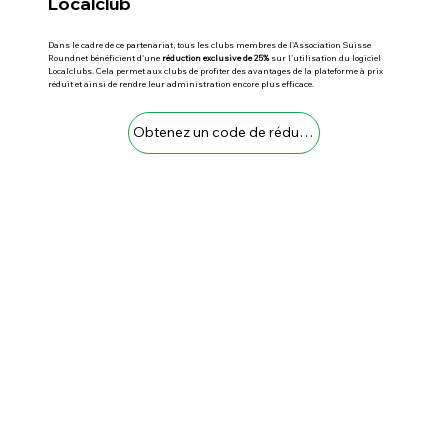
Localclub
Dans le cadre de ce partenariat, tous les clubs membres de l'Association Suisse
Roundnet bénéficient d'une
réduction exclusive de 25%
sur l'utilisation du logiciel
Localclubs. Cela permet aux clubs de profiter des avantages de la plateforme à prix
réduit et ainsi de rendre leur administration encore plus efficace.
Obtenez un code de réduction