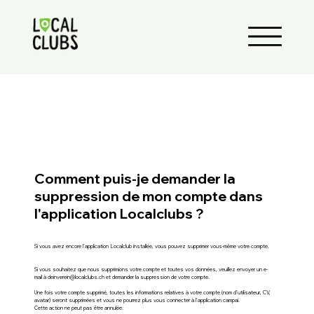
Comment puis-je demander la
suppression de mon compte dans
l'application Localclubs ?
Si vous avez encore l'application Localclub installée, vous pouvez supprimer vous-même votre compte.
Si vous souhaitez que nous supprimions votre compte et toutes vos données, veuillez envoyer un e-
mail à
deinverein@localclubs.ch
et demander la suppression de votre compte.
Une fois votre compte supprimé, toutes les informations relatives à votre compte (nom d'utilisateur, CV,
avatar) seront supprimées et vous ne pourrez plus vous connecter à l'application campai.
Cette action ne peut pas être annulée.