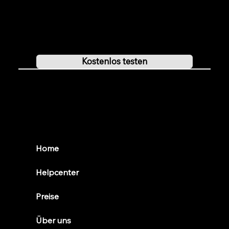
Kostenlos testen
Du kannst Localclubs 30-Tage kostenlos testen und dich von den vielseitigen Funktionen überzeugen lassen.
Kostenlos testen
Localclubs
Home
Helpcenter
Preise
Über uns