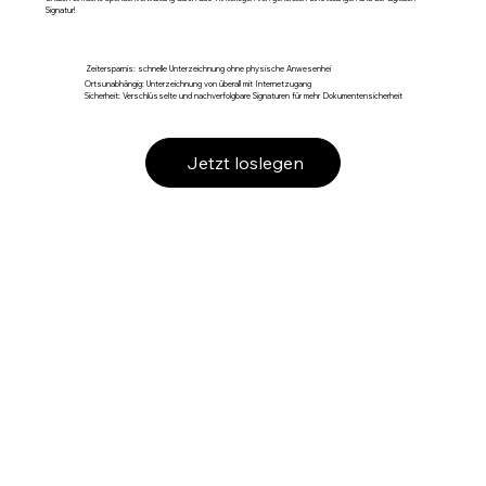
Signatur!
Zeitersparnis: schnelle Unterzeichnung ohne physische Anwesenhei
Ortsunabhängig: Unterzeichnung von überall mit Internetzugang
Sicherheit: Verschlüsselte und nachverfolgbare Signaturen für mehr Dokumentensicherheit
Jetzt loslegen