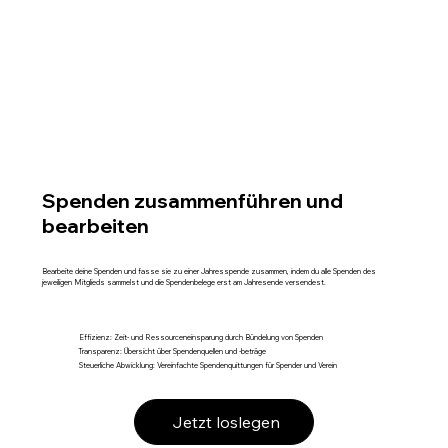
Spenden zusammenführen und
bearbeiten
Bearbeite deine Spenden und fasse sie zu einer Jahresspende zusammen, indem du alle Spenden des
jeweiligen Mitglieds sammelst und die Spendenbelege erst am Jahresende versendest.
Effizienz: Zeit- und Ressourceneinsparung durch Bündelung von Spenden
Transparenz: Übersicht über Spendenquellen und -beträge
Steuerliche Abwicklung: Vereinfachte Spendenquittungen für Spender und Verein
Jetzt loslegen