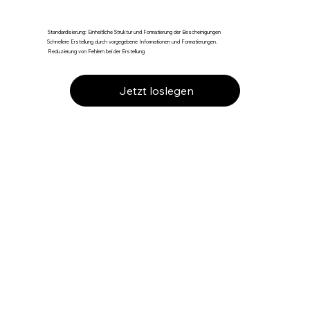
Standardisierung: Einheitliche Struktur und Formatierung der Bescheinigungen
Schnellere Erstellung durch vorgegebene Informationen und Formatierungen.
Reduzierung von Fehlern bei der Erstellung
Jetzt loslegen