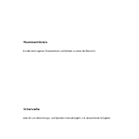
Nummernkreis
Erstelle einen eigenen Nummernkreis und behalte so immer die Übersicht.
Intervalle
Jede Art von Abrechnungs- und Spenden-Intervall möglich z.B. abweichende Schuljahre.