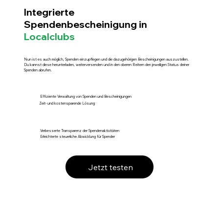
Integrierte
Spendenbescheinigung in
Localclubs
Nun ist es auch möglich, Spenden einzupflegen und die dazugehörigen Bescheinigungen auszustellen.
Du kannst diese herunterladen, weiterversenden und in den oberen Reitern den jeweiligen Status deiner
Spenden abrufen.
Effiziente Verwaltung von Spenden und Bescheinigungen
Zeit- und kostensparende Lösung
Verbesserte Transparenz der Spendenaktivitäten
Erleichterte steuerliche Abwicklung für Spender
Jetzt testen