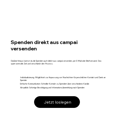
Spenden direkt aus campai
versenden
Darüber hinaus kannst du die Spenden auch direkt aus campai versenden, per E-Mail oder Briefversand. Das
spart wertvolle Zeit und verschlankt den Prozess.
Individualisierung: Möglichkeit zur Anpassung von Nachrichten für persönlichen Kontakt und Dank an
Spender
Einfache Kommunikation: Schneller Kontakt zu Spendern über verschiedene Kanäle
Aktualität: Sofortige Bestätigung und Informationsübermittlung nach Spenden
Jetzt loslegen