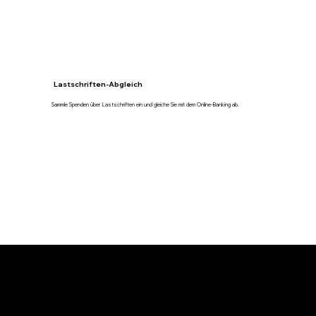
Lastschriften-Abgleich
Sammle Spenden über Lastschriften ein und gleiche Sie mit dem Online-Banking ab.