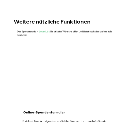
Weitere nützliche Funktionen
Das Spendenmodul in
Localclubs
lässt keine Wünsche offen und bietet noch viele weitere tolle
Features:
Online-Spendenformular
Erstelle ein Formular und generiere zusätzliche Einnahmen durch dauerhafte Spenden.